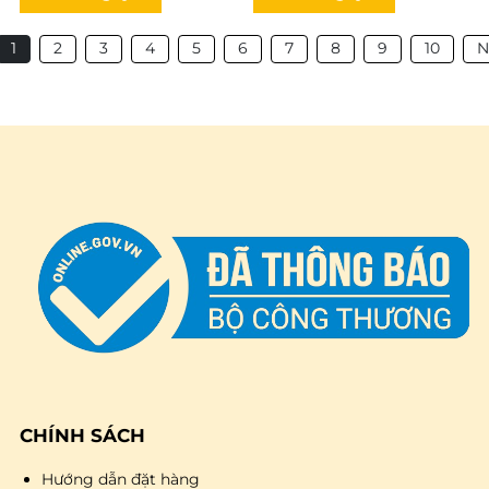
1
2
3
4
5
6
7
8
9
10
N
CHÍNH SÁCH
Hướng dẫn đặt hàng