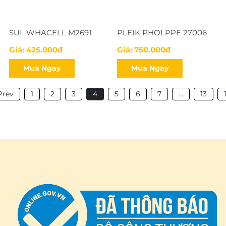
SUL WHACELL M2691
PLEIK PHOLPPE 27006
Giá: 425.000đ
Giá: 750.000đ
Mua Ngay
Mua Ngay
Prev
1
2
3
4
5
6
7
...
13